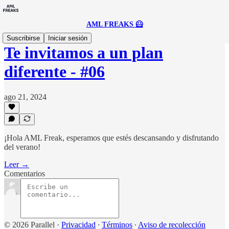
AML FREAKS 🦸
Suscribirse
Iniciar sesión
Te invitamos a un plan
diferente - #06
ago 21, 2024
¡Hola AML Freak, esperamos que estés descansando y disfrutando
del verano!
Leer →
Comentarios
© 2026 Parallel
·
Privacidad
∙
Términos
∙
Aviso de recolección