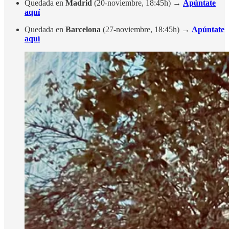
Quedada en
Madrid
(20-noviembre, 18:45h) →
Apúntate
aquí
Quedada en
Barcelona
(27-noviembre, 18:45h) →
Apúntate
aquí